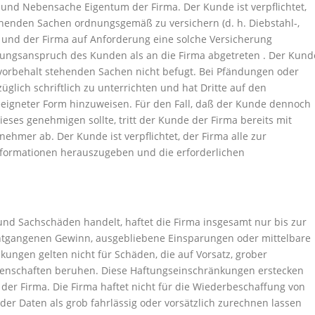
nd Nebensache Eigentum der Firma. Der Kunde ist verpflichtet,
henden Sachen ordnungsgemäß zu versichern (d. h. Diebstahl-,
und der Firma auf Anforderung eine solche Versicherung
erungsanspruch des Kunden als an die Firma abgetreten . Der Kund
vorbehalt stehenden Sachen nicht befugt. Bei Pfändungen oder
lich schriftlich zu unterrichten und hat Dritte auf den
eeigneter Form hinzuweisen. Für den Fall, daß der Kunde dennoch
eses genehmigen sollte, tritt der Kunde der Firma bereits mit
hmer ab. Der Kunde ist verpflichtet, der Firma alle zur
nformationen herauszugeben und die erforderlichen
und Sachschäden handelt, haftet die Firma insgesamt nur bis zur
 entgangenen Gewinn, ausgebliebene Einsparungen oder mittelbare
ngen gelten nicht für Schäden, die auf Vorsatz, grober
igenschaften beruhen. Diese Haftungseinschränkungen erstecken
 der Firma. Die Firma haftet nicht für die Wiederbeschaffung von
 der Daten als grob fahrlässig oder vorsätzlich zurechnen lassen