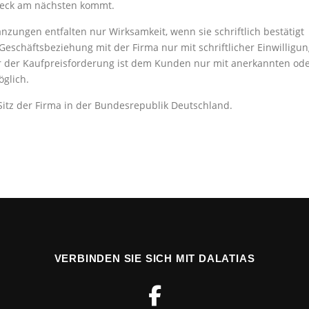
weck am nächsten kommt.
zungen entfalten nur Wirksamkeit, wenn sie schriftlich bestätigt
eschäftsbeziehung mit der Firma nur mit schriftlicher Einwilligu
r der Kaufpreisforderung ist dem Kunden nur mit anerkannten od
öglich.
r Sitz der Firma in der Bundesrepublik Deutschland.
VERBINDEN SIE SICH MIT DALATIAS