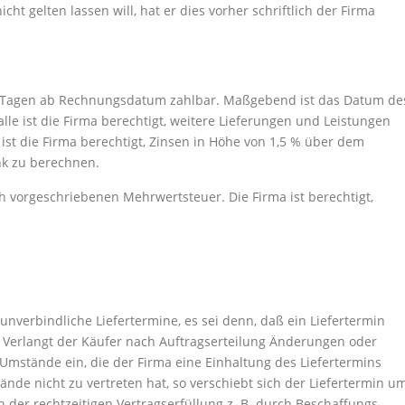
t gelten lassen will, hat er dies vorher schriftlich der Firma
7 Tagen ab Rechnungsdatum zahlbar. Maßgebend ist das Datum de
lle ist die Firma berechtigt, weitere Lieferungen und Leistungen
st die Firma berechtigt, Zinsen in Höhe von 1,5 % über dem
nk zu berechnen.
ich vorgeschriebenen Mehrwertsteuer. Die Firma ist berechtigt,
unverbindliche Liefertermine, es sei denn, daß ein Liefertermin
d. Verlangt der Käufer nach Auftragserteilung Änderungen oder
Umstände ein, die der Firma eine Einhaltung des Liefertermins
de nicht zu vertreten hat, so verschiebt sich der Liefertermin u
der rechtzeitigen Vertragserfüllung z. B. durch Beschaffungs-,