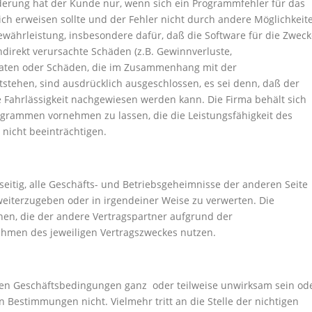
erung hat der Kunde nur, wenn sich ein Programmfehler für das
ich erweisen sollte und der Fehler nicht durch andere Möglichkeit
ewährleistung, insbesondere dafür, daß die Software für die Zwec
indirekt verursachte Schäden (z.B. Gewinnverluste,
 Daten oder Schäden, die im Zusammenhang mit der
stehen, sind ausdrücklich ausgeschlossen, es sei denn, daß der
e Fahrlässigkeit nachgewiesen werden kann. Die Firma behält sich
grammen vornehmen zu lassen, die die Leistungsfähigkeit des
nicht beeinträchtigen.
seitig, alle Geschäfts- und Betriebsgeheimnisse der anderen Seite
weiterzugeben oder in irgendeiner Weise zu verwerten. Die
en, die der andere Vertragspartner aufgrund der
Rahmen des jeweiligen Vertragszweckes nutzen.
nen Geschäftsbedingungen ganz oder teilweise unwirksam sein od
n Bestimmungen nicht. Vielmehr tritt an die Stelle der nichtigen