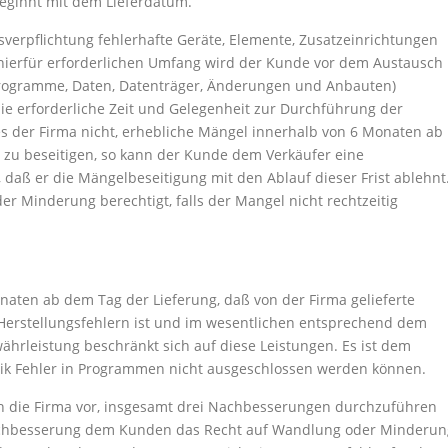
beginnt mit dem Lieferdatum.
verpflichtung fehlerhafte Geräte, Elemente, Zusatzeinrichtungen
 hierfür erforderlichen Umfang wird der Kunde vor dem Austausch
rogramme, Daten, Datenträger, Änderungen und Anbauten)
 die erforderliche Zeit und Gelegenheit zur Durchführung der
 der Firma nicht, erhebliche Mängel innerhalb von 6 Monaten ab
u beseitigen, so kann der Kunde dem Verkäufer eine
 daß er die Mängelbeseitigung mit den Ablauf dieser Frist ablehnt
er Minderung berechtigt, falls der Mangel nicht rechtzeitig
onaten ab dem Tag der Lieferung, daß von der Firma gelieferte
d Herstellungsfehlern ist und im wesentlichen entsprechend dem
hrleistung beschränkt sich auf diese Leistungen. Es ist dem
k Fehler in Programmen nicht ausgeschlossen werden können.
ich die Firma vor, insgesamt drei Nachbesserungen durchzuführen
Nachbesserung dem Kunden das Recht auf Wandlung oder Minderun