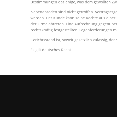
Bestimmungen dasjenige, was dem gewollten Z
Nebenabreden sind nicht getroffen. Vertragsergän
werden. Der Kunde kann seine Rechte aus einer G
der Firma abtreten. Eine Aufrechnung gegenübe
rechtskräftig festgestellten Gegenforderungen m
Gerichtsstand ist, soweit gesetzlich zulässig, de
Es gilt deutsches Recht.