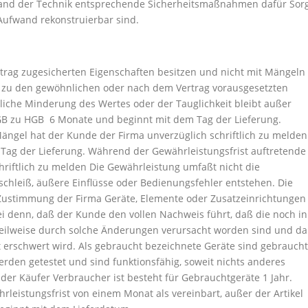
and der Technik entsprechende Sicherheitsmaßnahmen dafür Sor
Aufwand rekonstruierbar sind.
ertrag zugesicherten Eigenschaften besitzen und nicht mit Mängeln
it zu den gewöhnlichen oder nach dem Vertrag vorausgesetzten
che Minderung des Wertes oder der Tauglichkeit bleibt außer
 HGB zu HGB 6 Monate und beginnt mit dem Tag der Lieferung.
ängel hat der Kunde der Firma unverzüglich schriftlich zu melden
ag der Lieferung. Während der Gewährleistungsfrist auftretende
riftlich zu melden Die Gewährleistung umfaßt nicht die
schleiß, äußere Einflüsse oder Bedienungsfehler entstehen. Die
 Zustimmung der Firma Geräte, Elemente oder Zusatzeinrichtungen
sei denn, daß der Kunde den vollen Nachweis führt, daß die noch in
ilweise durch solche Änderungen verursacht worden sind und d
 erschwert wird. Als gebraucht bezeichnete Geräte sind gebraucht
rden getestet und sind funktionsfähig, soweit nichts anderes
 der Käufer Verbraucher ist besteht für Gebrauchtgeräte 1 Jahr.
ährleistungsfrist von einem Monat als vereinbart, außer der Artikel