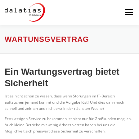
Zum
Inhalt
Menü
springen
STARTSEITE
DALATIAS
IT-SICHERHEIT
WARTUNSGVERTRAG
MAILSERVER
BACKUP
PRODUKTE
Ein Wartungsvertrag bietet
Sicherheit
SERVICE
FERNWARTUNG
Ist es nicht schön zu wissen, dass wenn Störungen im IT-Bereich
auftauchen jemand kommt und die Aufgabe löst? Und dies dann noch
schnell und zeitnah und nicht erst in der nächsten Woche?
Erstklassigen Service zu bekommen ist nicht nur für Großkunden möglich.
Auch kleine Betriebe mit wenig Arbeitsplätzen haben bei uns die
Möglichkeit sich preiswert diese Sicherheit zu verschaffen.