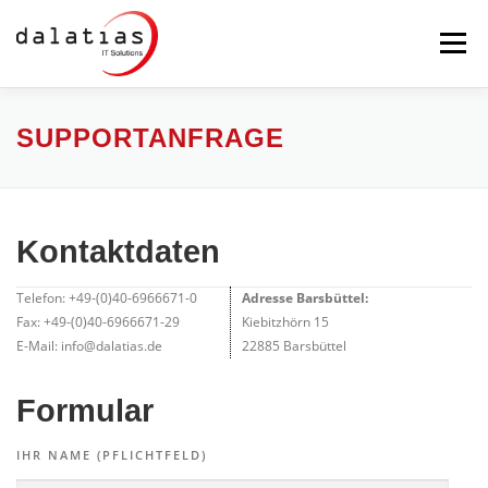
Zum
Inhalt
Menü
springen
STARTSEITE
DALATIAS
IT-SICHERHEIT
SUPPORTANFRAGE
MAILSERVER
BACKUP
PRODUKTE
Kontaktdaten
Telefon: +49-(0)40-6966671-0
Adresse Barsbüttel:
SERVICE
FERNWARTUNG
Fax: +49-(0)40-6966671-29
Kiebitzhörn 15
E-Mail: info@dalatias.de
22885 Barsbüttel
Formular
IHR NAME (PFLICHTFELD)