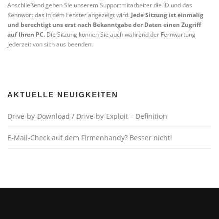
Anschließend geben Sie unserem Supportmitarbeiter die ID und das
Kennwort das in dem Fenster angezeigt wird.
Jede Sitzung ist einmalig
und berechtigt uns erst nach Bekanntgabe der Daten einen Zugriff
auf Ihren PC.
Die Sitzung können Sie auch während der Fernwartung
jederzeit von sich aus beenden.
AKTUELLE NEUIGKEITEN
Drive-by-Download / Drive-by-Exploit – Definition
E-Mail-Check auf dem Firmenhandy? Besser nicht!