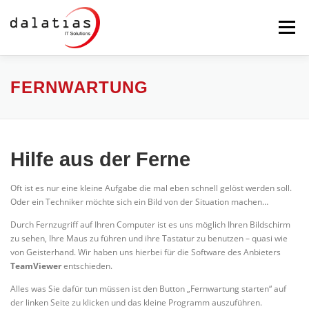
Zum
Inhalt
Menü
springen
STARTSEITE
DALATIAS
IT-SICHERHEIT
FERNWARTUNG
MAILSERVER
BACKUP
PRODUKTE
Hilfe aus der Ferne
Oft ist es nur eine kleine Aufgabe die mal eben schnell gelöst werden soll.
SERVICE
FERNWARTUNG
Oder ein Techniker möchte sich ein Bild von der Situation machen…
Durch Fernzugriff auf Ihren Computer ist es uns möglich Ihren Bildschirm
zu sehen, Ihre Maus zu führen und ihre Tastatur zu benutzen – quasi wie
von Geisterhand. Wir haben uns hierbei für die Software des Anbieters
TeamViewer
entschieden.
Alles was Sie dafür tun müssen ist den Button „Fernwartung starten“ auf
der linken Seite zu klicken und das kleine Programm auszuführen.