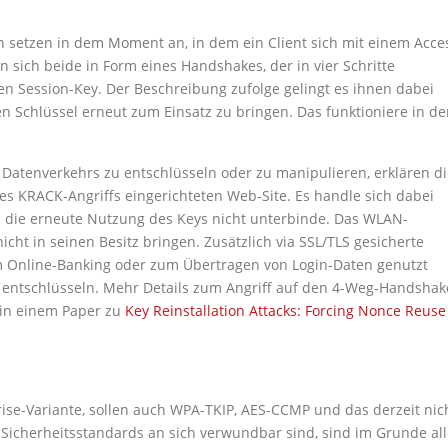
n setzen in dem Moment an, in dem ein Client sich mit einem Acce
n sich beide in Form eines Handshakes, der in vier Schritte
en Session-Key. Der Beschreibung zufolge gelingt es ihnen dabei
n Schlüssel erneut zum Einsatz zu bringen. Das funktioniere in de
es Datenverkehrs zu entschlüsseln oder zu manipulieren, erklären d
es KRACK-Angriffs eingerichteten Web-Site. Es handle sich dabei
s die erneute Nutzung des Keys nicht unterbinde. Das WLAN-
ht in seinen Besitz bringen. Zusätzlich via SSL/TLS gesicherte
m Online-Banking oder zum Übertragen von Login-Daten genutzt
t entschlüsseln. Mehr Details zum Angriff auf den 4-Weg-Handshak
 in einem Paper zu
Key Reinstallation Attacks: Forcing Nonce Reuse
ise-Variante, sollen auch WPA-TKIP, AES-CCMP und das derzeit nic
e Sicherheitsstandards an sich verwundbar sind, sind im Grunde al