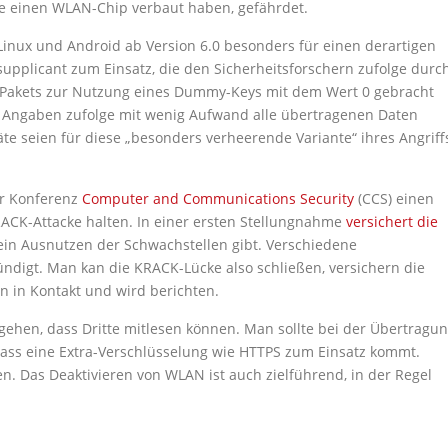
die einen WLAN-Chip verbaut haben, gefährdet.
 Linux und Android ab Version 6.0 besonders für einen derartigen
supplicant zum Einsatz, die den Sicherheitsforschern zufolge durc
-Pakets zur Nutzung eines Dummy-Keys mit dem Wert 0 gebracht
n Angaben zufolge mit wenig Aufwand alle übertragenen Daten
te seien für diese „besonders verheerende Variante“ ihres Angriff
er Konferenz
Computer and Communications Security
(CCS) einen
KRACK-Attacke halten. In einer ersten Stellungnahme
versichert die
 ein Ausnutzen der Schwachstellen gibt. Verschiedene
ndigt. Man kan die KRACK-Lücke also schließen, versichern die
rn in Kontakt und wird berichten.
ehen, dass Dritte mitlesen können. Man sollte bei der Übertragu
dass eine Extra-Verschlüsselung wie HTTPS zum Einsatz kommt.
en. Das Deaktivieren von WLAN ist auch zielführend, in der Regel