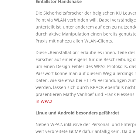
Einfallstor Handshake
Die Sicherheitsforscher der belgischen KU Leuve
Point via WLAN verbinden will. Dabei verständige
unterteilt ist, unter anderem auf den zu nutzend
durch aktive Manipulation einen bereits genutzte
Praxis mit nahezu allen WLAN-Clients.
Diese „Reinstallation“ erlaube es ihnen, Teile d
Forscher auf einer eigens für die Beschreibung d
um einen Design-Fehler des WPA2-Protokolls, da
Passwort könne man auf diesem Weg allerdings nic
Daten, wie sie etwa bei HTTPS-Verbindungen zu
werden, lassen sich durch KRACK ebenfalls nich
präsentieren Mathy Vanhoef und Frank Piessens
in WPA2
Linux und Android besonders gefährdet
Neben WPA2, inklusive der Personal- und Enterpr
weit verbreitete GCMP dafür anfällig sein. Da di