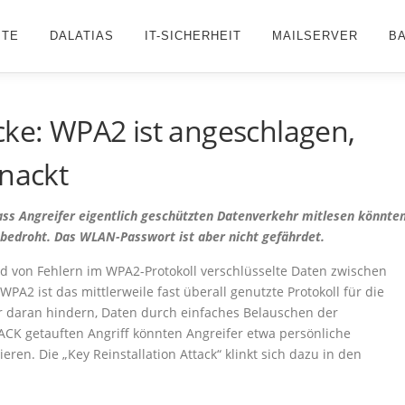
ITE
DALATIAS
IT-SICHERHEIT
MAILSERVER
B
cke: WPA2 ist angeschlagen,
knackt
ss Angreifer eigentlich geschützten Datenverkehr mitlesen könnten
bedroht. Das WLAN-Passwort ist aber nicht gefährdet.
und von Fehlern im WPA2-Protokoll verschlüsselte Daten zwischen
A2 ist das mittlerweile fast überall genutzte Protokoll für die
er daran hindern, Daten durch einfaches Belauschen der
CK getauften Angriff könnten Angreifer etwa persönliche
en. Die „Key Reinstallation Attack“ klinkt sich dazu in den