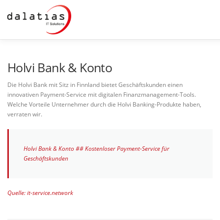
Zum
Inhalt
springen
STARTSEITE
DALATIAS
IT-SICHERHEIT
MAIL
Holvi Bank & Konto
Die Holvi Bank mit Sitz in Finnland bietet Geschäftskunden einen
innovativen Payment-Service mit digitalen Finanzmanagement-Tools.
BACKUP
PRODUKTE
SERVICE
FERNWARTUN
Welche Vorteile Unternehmer durch die Holvi Banking-Produkte haben,
verraten wir.
Holvi Bank & Konto ## Kostenloser Payment-Service für
Geschäftskunden
Quelle: it-service.network