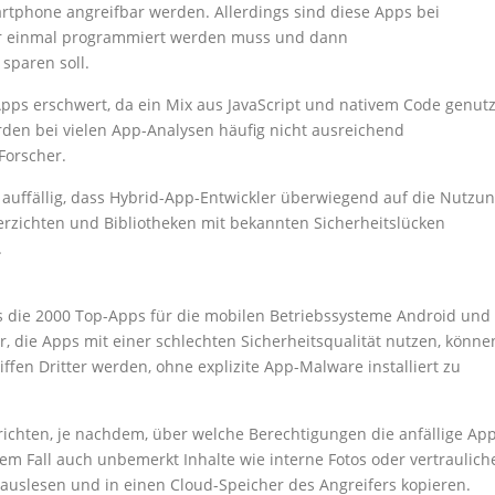
phone angreifbar werden. Allerdings sind diese Apps bei
ur einmal programmiert werden muss und dann
sparen soll.
pps erschwert, da ein Mix aus JavaScript und nativem Code genutz
den bei vielen App-Analysen häufig nicht ausreichend
Forscher.
 auffällig, dass Hybrid-App-Entwickler überwiegend auf die Nutzu
zichten und Bibliotheken mit bekannten Sicherheitslücken
.
ls die 2000 Top-Apps für die mobilen Betriebssysteme Android und
, die Apps mit einer schlechten Sicherheitsqualität nutzen, könne
fen Dritter werden, ohne explizite App-Malware installiert zu
ichten, je nachdem, über welche Berechtigungen die anfällige Ap
sem Fall auch unbemerkt Inhalte wie interne Fotos oder vertraulich
uslesen und in einen Cloud-Speicher des Angreifers kopieren.