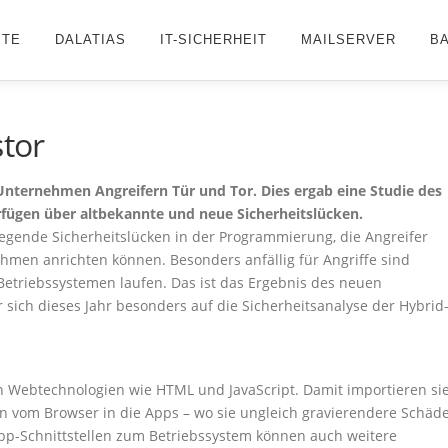
ITE
DALATIAS
IT-SICHERHEIT
MAILSERVER
B
stor
nternehmen Angreifern Tür und Tor. Dies ergab eine Studie des
fügen über altbekannte und neue Sicherheitslücken.
egende Sicherheitslücken in der Programmierung, die Angreifer
men anrichten können. Besonders anfällig für Angriffe sind
Betriebssystemen laufen. Das ist das Ergebnis des neuen
r sich dieses Jahr besonders auf die Sicherheitsanalyse der Hybrid
n Webtechnologien wie HTML und JavaScript. Damit importieren si
en vom Browser in die Apps – wo sie ungleich gravierendere Schäd
pp-Schnittstellen zum Betriebssystem können auch weitere