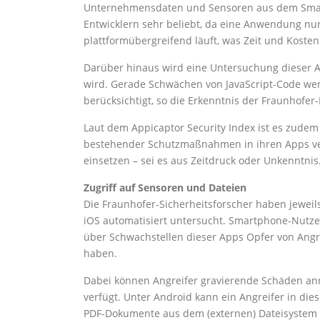
Unternehmensdaten und Sensoren aus dem Smart
Entwicklern sehr beliebt, da eine Anwendung n
plattformübergreifend läuft, was Zeit und Kosten 
Darüber hinaus wird eine Untersuchung dieser A
wird. Gerade Schwächen von JavaScript-Code wer
berücksichtigt, so die Erkenntnis der Fraunhofer-
Laut dem Appicaptor Security Index ist es zudem
bestehender Schutzmaßnahmen in ihren Apps ver
einsetzen – sei es aus Zeitdruck oder Unkenntnis
Zugriff auf Sensoren und Dateien
Die Fraunhofer-Sicherheitsforscher haben jewei
iOS automatisiert untersucht. Smartphone-Nutzer
über Schwachstellen dieser Apps Opfer von Angrif
haben.
Dabei können Angreifer gravierende Schäden anr
verfügt. Unter Android kann ein Angreifer in die
PDF-Dokumente aus dem (externen) Dateisystem a