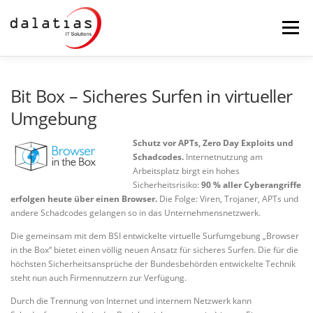
Zum
Inhalt
Menü
springen
STARTSEITE
DALATIAS
IT-SICHERHEIT
Bit Box – Sicheres Surfen in virtueller
Umgebung
MAILSERVER
BACKUP
PRODUKTE
Schutz vor APTs, Zero Day Exploits und
Schadcodes.
Internetnutzung am
Arbeitsplatz birgt ein hohes
Sicherheitsrisiko:
90 % aller Cyberangriffe
SERVICE
FERNWARTUNG
erfolgen heute über einen Browser.
Die Folge: Viren, Trojaner, APTs und
andere Schadcodes gelangen so in das Unternehmensnetzwerk.
Die gemeinsam mit dem BSI entwickelte virtuelle Surfumgebung „Browser
in the Box“ bietet einen völlig neuen Ansatz für sicheres Surfen. Die für die
höchsten Sicherheitsansprüche der Bundesbehörden entwickelte Technik
steht nun auch Firmennutzern zur Verfügung.
Durch die Trennung von Internet und internem Netzwerk kann