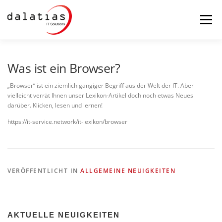
Zum
Inhalt
Menü
springen
STARTSEITE
DALATIAS
IT-SICHERHEIT
Was ist ein Browser?
„Browser“ ist ein ziemlich gängiger Begriff aus der Welt der IT. Aber
vielleicht verrät Ihnen unser Lexikon-Artikel doch noch etwas Neues
MAILSERVER
BACKUP
PRODUKTE
darüber. Klicken, lesen und lernen!
https://it-service.network/it-lexikon/browser
SERVICE
FERNWARTUNG
VERÖFFENTLICHT IN
ALLGEMEINE NEUIGKEITEN
AKTUELLE NEUIGKEITEN